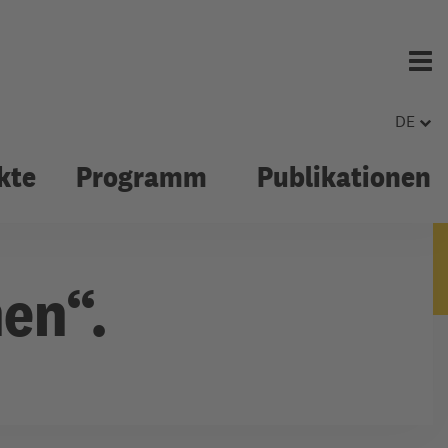
Menü 
DE
kte
Programm
Publikationen
hen“.