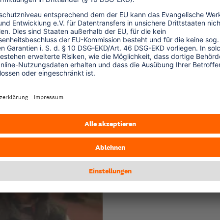
s Programm, getragen von Kirchen in Deutschlan
 dabei diakonische, pastorale und theologisch
„Kirchen helfen Kirchen“ 
von Aktionen und Progra
... mehr